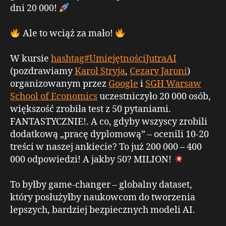
dni 20 000!
Ale to wciąż za mało!
W kursie
hashtag#UmiejętnościJutraAI
(pozdrawiamy
Karol Stryja
,
Cezary Jaroni
)
organizowanym przez
Google
i
SGH Warsaw
School of Economics
uczestniczyło 20 000 osób,
większość zrobiła test z 50 pytaniami.
FANTASTYCZNIE!. A co, gdyby wszyscy zrobili
dodatkową „pracę dyplomową” – ocenili 10-20
treści w naszej ankiecie? To już 200 000 – 400
000 odpowiedzi! A jakby 50? MILION!
To byłby game-changer – globalny dataset,
który posłużyłby naukowcom do tworzenia
lepszych, bardziej bezpiecznych modeli AI.