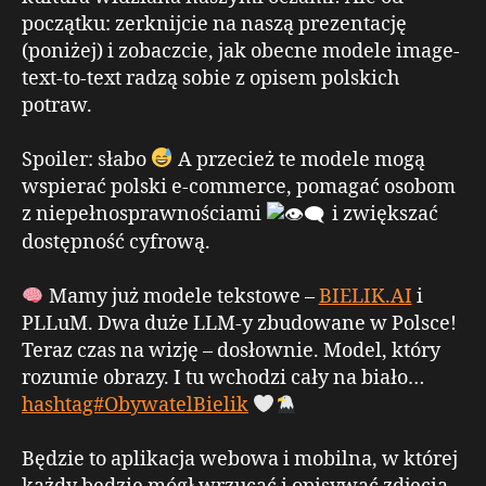
początku: zerknijcie na naszą prezentację
(poniżej) i zobaczcie, jak obecne modele image-
text-to-text radzą sobie z opisem polskich
potraw.
Spoiler: słabo
A przecież te modele mogą
wspierać polski e-commerce, pomagać osobom
z niepełnosprawnościami
i zwiększać
dostępność cyfrową.
Mamy już modele tekstowe –
BIELIK.AI
i
PLLuM. Dwa duże LLM-y zbudowane w Polsce!
Teraz czas na wizję – dosłownie. Model, który
rozumie obrazy. I tu wchodzi cały na biało…
hashtag#ObywatelBielik
Będzie to aplikacja webowa i mobilna, w której