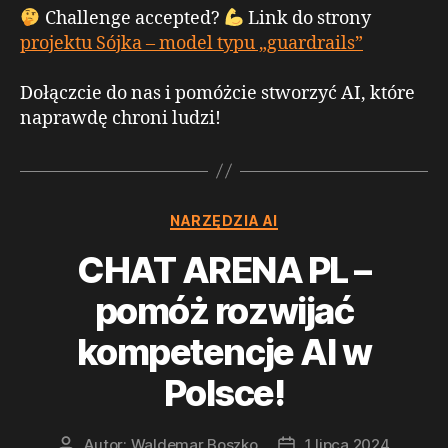
Challenge accepted?
Link do strony
projektu Sójka – model typu „guardrails”
Dołączcie do nas i pomóżcie stworzyć AI, które
naprawdę chroni ludzi!
Kategorie
NARZĘDZIA AI
CHAT ARENA PL –
pomóż rozwijać
kompetencje AI w
Polsce!
Autor:
Waldemar Boszko
1 lipca 2024
Autor
Data