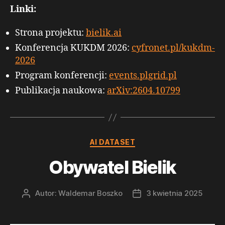
Linki:
Strona projektu:
bielik.ai
Konferencja KUKDM 2026:
cyfronet.pl/kukdm-
2026
Program konferencji:
events.plgrid.pl
Publikacja naukowa:
arXiv:2604.10799
Kategorie
AI DATASET
Obywatel Bielik
Autor:
Waldemar Boszko
3 kwietnia 2025
Autor
Data
wpisu
wpisu