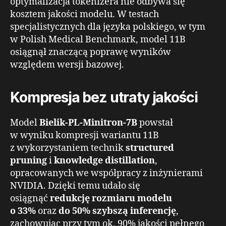
optymalizacja tokenizera nie odbywa się
kosztem jakości modelu. W testach
specjalistycznych dla języka polskiego, w tym
w Polish Medical Benchmark, model 11B
osiągnął znaczącą poprawę wyników
względem wersji bazowej.
Kompresja bez utraty jakości
Model
Bielik-PL-Minitron-7B
powstał
w wyniku kompresji wariantu 11B
z wykorzystaniem technik
structured
pruning
i
knowledge distillation
,
opracowanych we współpracy z inżynierami
NVIDIA. Dzięki temu udało się
osiągnąć
redukcję rozmiaru modelu
o 33%
oraz
do 50% szybszą inferencję
,
zachowując przy tym ok. 90% jakości pełnego