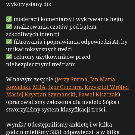
wykorzystany do:
moderacji komentarzy i wykrywania hejtu
analizowania czatów pod kątem
szkodliwych intencji
filtrowania i poprawiania odpowiedzi AI, by
unikać toksycznych treści
ochrony użytkowników przed
niebezpiecznymi treściami
W naszym zespole (
Jerzy Surma
,
Jan Maria
Kowalski, MBA
,
Igor Ciuciura
,
Krzysztof Wróbel
Maciej Krystian Szymanski
,
Paweł Kiszczak
)
opracowaliśmy założenia dla modelu Sójka i
stworzyliśmy system klasyfikacji treści.
Wynik? Udostępniliśmy ankietę i w kilka
godzin mieliśmy 5831 odpowiedzi, a w kilka