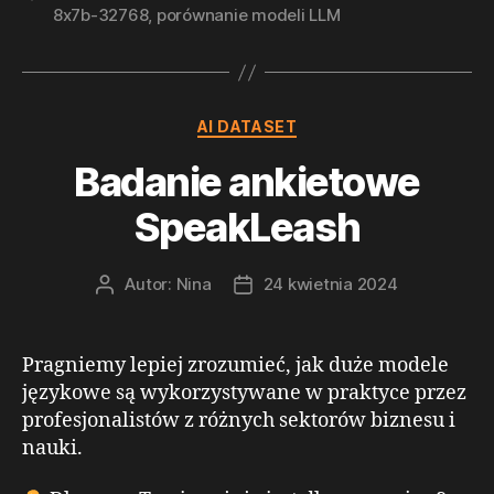
8x7b-32768
,
porównanie modeli LLM
Kategorie
AI DATASET
Badanie ankietowe
SpeakLeash
Autor:
Nina
24 kwietnia 2024
Autor
Data
wpisu
wpisu
Pragniemy lepiej zrozumieć, jak duże modele
językowe są wykorzystywane w praktyce przez
profesjonalistów z różnych sektorów biznesu i
nauki.