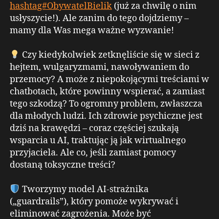
hashtag#ObywatelBielik
(już za chwilę o nim
usłyszycie!). Ale zanim do tego dojdziemy –
mamy dla Was mega ważne wyzwanie!
Czy kiedykolwiek zetknęliście się w sieci z
hejtem, wulgaryzmami, nawoływaniem do
przemocy? A może z niepokojącymi treściami w
chatbotach, które powinny wspierać, a zamiast
tego szkodzą? To ogromny problem, zwłaszcza
dla młodych ludzi. Ich zdrowie psychiczne jest
dziś na krawędzi – coraz częściej szukają
wsparcia u AI, traktując ją jak wirtualnego
przyjaciela. Ale co, jeśli zamiast pomocy
dostaną toksyczne treści?
Tworzymy model AI-strażnika
(„guardrails”), który pomoże wykrywać i
eliminować zagrożenia. Może być