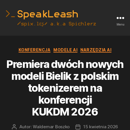
Menu
SpeakLeash
|
Kategorie
KONFERENCJA
MODELE AI
NARZĘDZIA AI
Spichlerz
Premiera dwóch nowych
modeli Bielik z polskim
tokenizerem na
konferencji
KUKDM 2026
Autor:
Waldemar Boszko
15 kwietnia 2026
Autor
Data