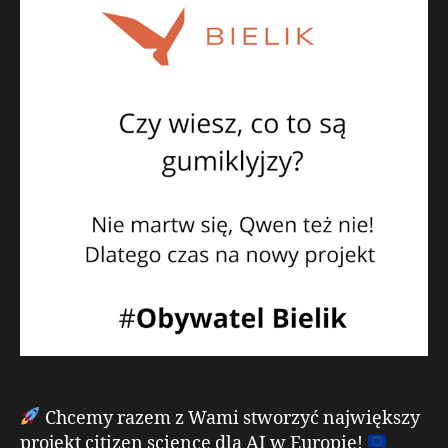
Chcemy razem z Wami stworzyć największy
projekt citizen science dla AI w Europie!