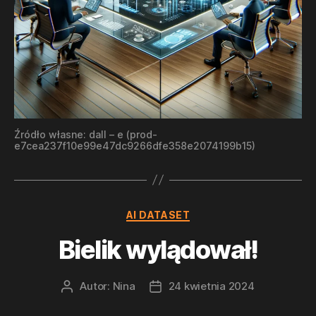
Źródło własne: dall – e (prod-
e7cea237f10e99e47dc9266dfe358e2074199b15)
Kategorie
AI DATASET
Bielik wylądował!
Autor:
Nina
24 kwietnia 2024
Autor
Data
wpisu
wpisu