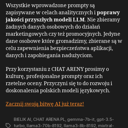
Wszystkie wprowadzone prompty są
zapisywane w celach analitycznych i
poprawy
jakości przyszłych modeli LLM
. Nie zbieramy
żadnych danych osobowych do działań
marketingowych czy też promocyjnych. Jedyne
dane osobowe które gromadzimy, zbierane są w
celu zapewnienia bezpieczeństwa aplikacji,
danych i zapobiegania nadużyciom.
Przy korzystaniu z CHAT ARENY prosimy o
kulturę, profesjonalne prompty oraz ich
rzetelne oceny. Przyczyni się to do rozwoju i
doskonalenia polskich modeli językowych.
Zacznij swoją bitwę AI już teraz!
BIELIK AI
,
CHAT ARENA PL
,
gemma-7b-it
,
gpt-3.5-
turbo
,
llama3-70b-8192
,
llama3-8b-8192
,
mixtral-
Tagi