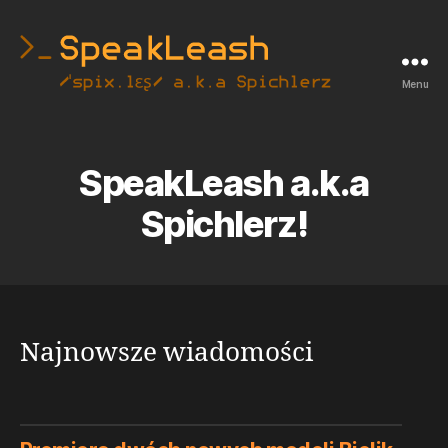
Menu
SpeakLeash
|
Spichlerz
SpeakLeash a.k.a
Spichlerz!
Najnowsze wiadomości