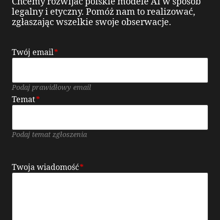
Chcemy rozwijać polskie modele AI w sposób
legalny i etyczny. Pomóż nam to realizować,
zgłaszając wszelkie swoje obserwacje.
Twój email
*
Podaj prawidłowy email
Temat
*
Podaj temat zgłoszenia
Twoja wiadomość
*