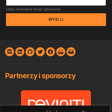
Opisz dokładnie twoje zgłoszenie
Discord
LinkedIn
GitHub
Twitter
Facebook
Hugging
E-
Face
mail
Partnerzy i sponsorzy