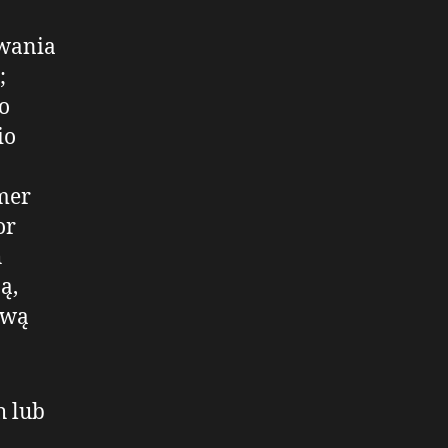
owania
;
o
io
umer
or
h
ą,
ową
 lub