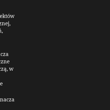
o
fektów
znej,
ń,
acza
czne
czą, w
ie
znacza