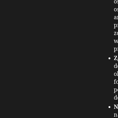
o
o
a
p
z
w
p
Z
d
o
f
p
d
N
n