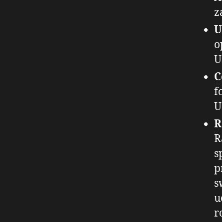
z
U
o
U
C
f
U
R
s
p
s
u
r