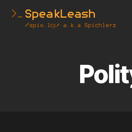
SpeakLeash
|
Spichlerz
Poli