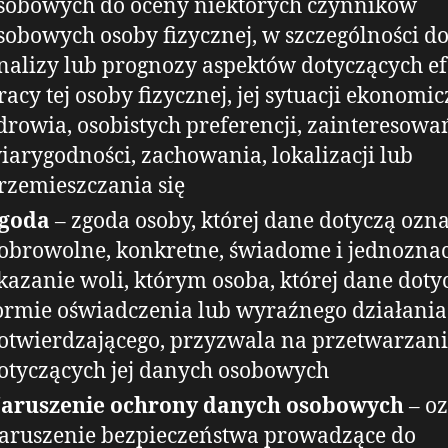
sobowych do oceny niektórych czynników
sobowych osoby fizycznej, w szczególności d
nalizy lub prognozy aspektów dotyczących e
racy tej osoby fizycznej, jej sytuacji ekonomic
drowia, osobistych preferencji, zainteresowa
iarygodności, zachowania, lokalizacji lub
rzemieszczania się
goda
– zgoda osoby, której dane dotyczą ozn
obrowolne, konkretne, świadome i jednozna
kazanie woli, którym osoba, której dane doty
ormie oświadczenia lub wyraźnego działania
otwierdzającego, przyzwala na przetwarzan
otyczących jej danych osobowych
aruszenie ochrony danych osobowych
– o
aruszenie bezpieczeństwa prowadzące do