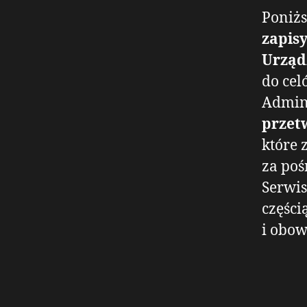
Poniżs
zapis
Urząd
do cel
Admin
przet
które 
za po
Serwis
części
i obow