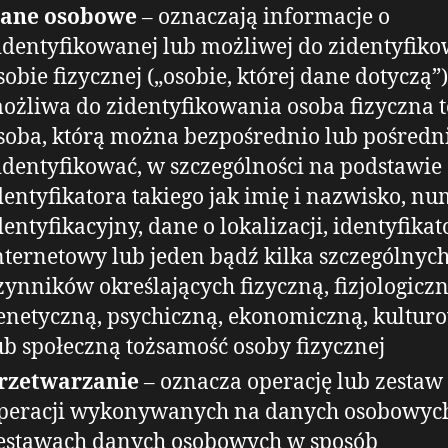
ane osobowe
– oznaczają informacje o
identyfikowanej lub możliwej do zidentyfik
sobie fizycznej („osobie, której dane dotyczą”)
ożliwa do zidentyfikowania osoba fizyczna t
soba, którą można bezpośrednio lub pośredn
identyfikować, w szczególności na podstawie
dentyfikatora takiego jak imię i nazwisko, n
dentyfikacyjny, dane o lokalizacji, identyfikat
nternetowy lub jeden bądź kilka szczególnyc
zynników określających fizyczną, fizjologiczn
enetyczną, psychiczną, ekonomiczną, kultur
ub społeczną tożsamość osoby fizycznej
rzetwarzanie
– oznacza operację lub zestaw
peracji wykonywanych na danych osobowych
estawach danych osobowych w sposób