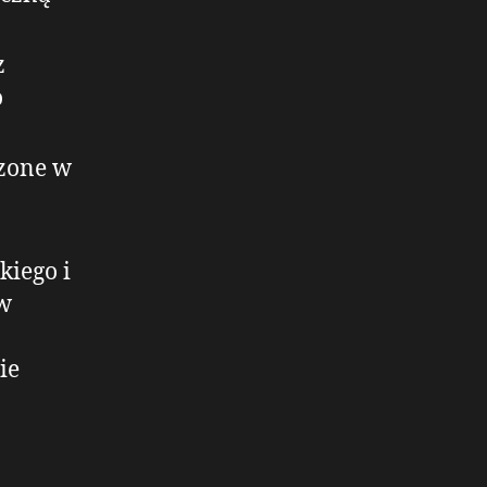
z
o
zone w
kiego i
 w
ie