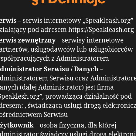
erwis
– serwis internetowy „Speakleash.org”
ziałający pod adresem https://Speakleash.org
erwis zewnętrzny
– serwisy internetowe
artnerów, usługodawców lub usługobiorców
spółpracujących z Administratorem
dministrator Serwisu / Danych
–
dministratorem Serwisu oraz Administrato
anych (dalej Administrator) jest firma
Speaklesh.org”, prowadząca działalność pod
dresem: , świadcząca usługi drogą elektronic
ośrednictwem Serwisu
żytkownik
– osoba fizyczna, dla której
dministrator świadczy usługi drogą elektron