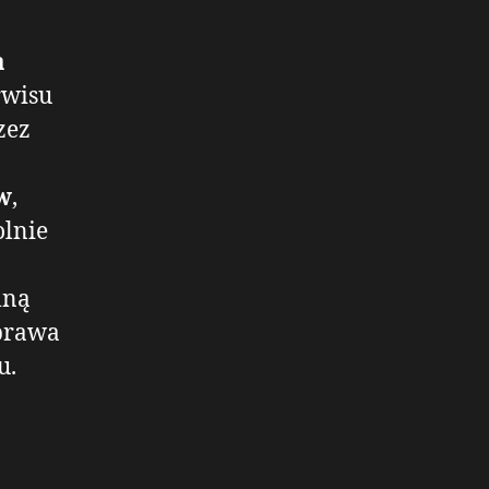
a
rwisu
zez
w
,
olnie
lną
 prawa
u.