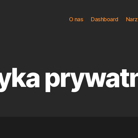
O nas
Dashboard
Narz
tyka prywat