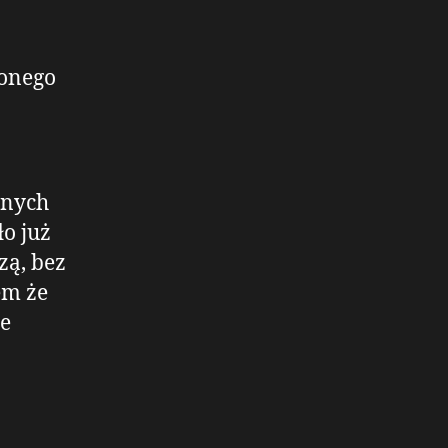
onego
anych
o już
zą, bez
em że
e