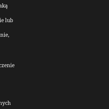
aką
e lub
nie,
czenie
anych