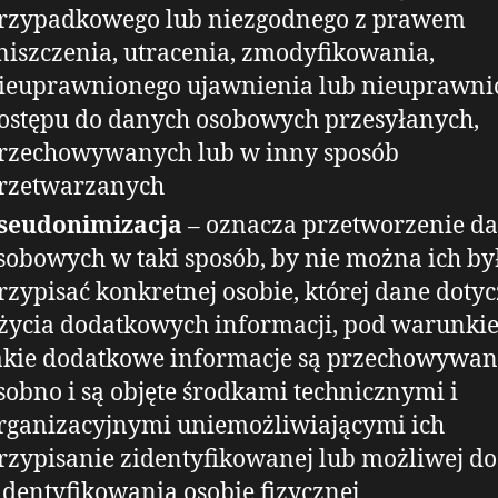
rzypadkowego lub niezgodnego z prawem
niszczenia, utracenia, zmodyfikowania,
ieuprawnionego ujawnienia lub nieuprawni
ostępu do danych osobowych przesyłanych,
rzechowywanych lub w inny sposób
rzetwarzanych
seudonimizacja
– oznacza przetworzenie d
sobowych w taki sposób, by nie można ich był
rzypisać konkretnej osobie, której dane dotyc
życia dodatkowych informacji, pod warunki
akie dodatkowe informacje są przechowywan
sobno i są objęte środkami technicznymi i
rganizacyjnymi uniemożliwiającymi ich
rzypisanie zidentyfikowanej lub możliwej do
identyfikowania osobie fizycznej