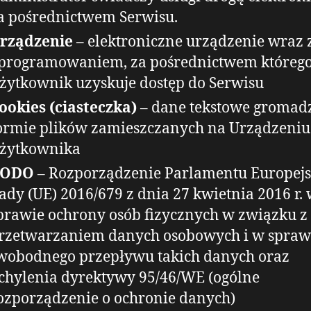
a pośrednictwem Serwisu.
rządzenie
– elektroniczne urządzenie wraz 
programowaniem, za pośrednictwem któreg
żytkownik uzyskuje dostęp do Serwisu
ookies (ciasteczka)
– dane tekstowe gromad
ormie plików zamieszczanych na Urządzeniu
żytkownika
RODO
– Rozporządzenie Parlamentu Europejs
ady (UE) 2016/679 z dnia 27 kwietnia 2016 r.
prawie ochrony osób fizycznych w związku z
rzetwarzaniem danych osobowych i w spraw
wobodnego przepływu takich danych oraz
chylenia dyrektywy 95/46/WE (ogólne
ozporządzenie o ochronie danych)