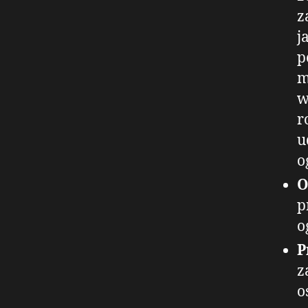
z
j
p
m
w
r
u
o
O
p
o
P
z
o