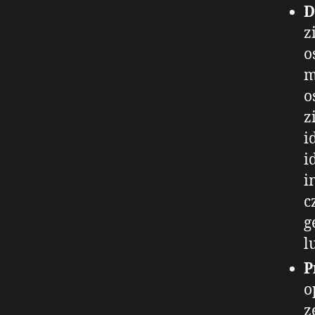
D
z
o
m
o
z
i
i
i
c
g
l
P
o
z