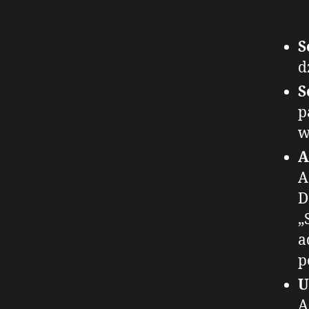
S
d
S
p
w
A
A
D
„
a
p
U
A