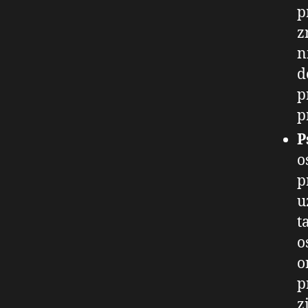
p
z
n
d
p
p
P
o
p
u
t
o
o
p
z