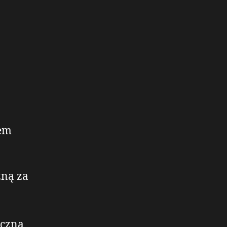
rem
zną za
iczną