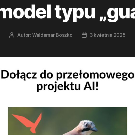
 model typu „gua
Autor:
Waldemar Boszko
3 kwietnia 2025
Autor
Data
wpisu
wpisu