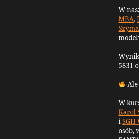
W nasz
MBA
,
Szyma
modelu
Wynik?
5831 o
Ale
W kur
Karol 
i
SGH 
osób, 