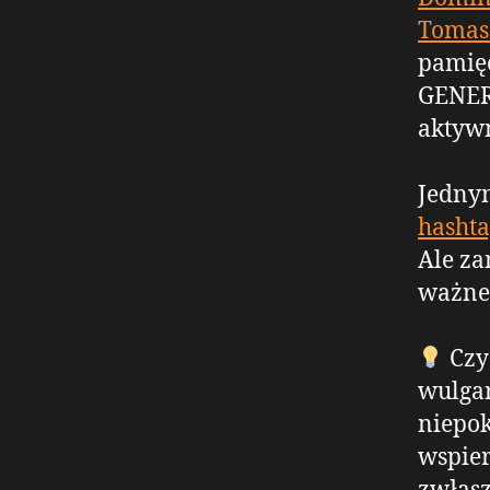
Tomas
pamięć
GENER
aktyw
Jednym
hasht
Ale za
ważne
Czy 
wulga
niepok
wspier