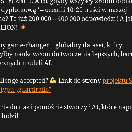
TYCZNIE!. A co, gdyby wszyscy zrobili dod
 dyplomową” – ocenili 10-20 treści w naszej
ie? To już 200 000 – 400 000 odpowiedzi! A j
ILION!
by game-changer – globalny dataset, który
yłby naukowcom do tworzenia lepszych, bar
cznych modeli AI.
llenge accepted?
Link do strony
projektu S
typu „guardrails”
cie do nas i pomóżcie stworzyć AI, które na
 ludzi!