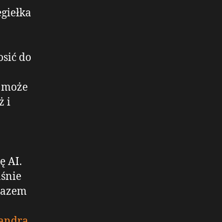
giełka
sić do
y może
ż i
ę AI.
aśnie
 razem
andra