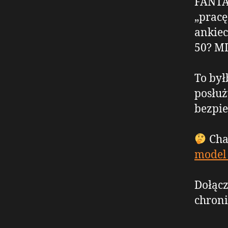
FANTAS
„pracę
ankiec
50? M
To był
posłuż
bezpie
Cha
model 
Dołącz
chroni