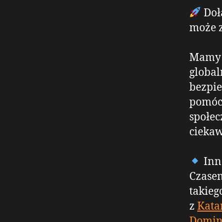
Doł
może z
Mamy 
global
bezpie
pomóc 
społec
ciekaw
Inn
Czasem
takieg
z
Kata
Domini