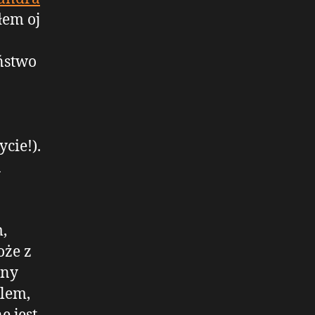
łem oj
ństwo
cie!).
a
m,
że z
nny
blem,