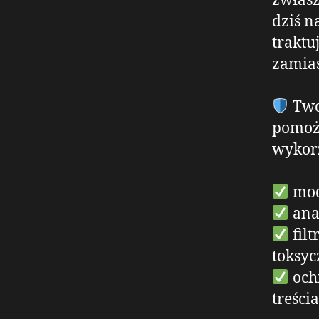
zwłasz
dziś n
traktuj
zamias
Twor
pomoż
wykor
mod
ana
filt
toksyc
och
treści