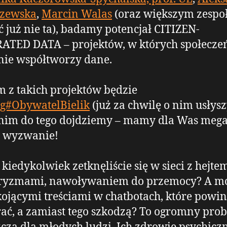
zewska
,
Marcin Walas
(oraz większym zespo
 już nie ta), badamy potencjał CITIZEN-
ATED DATA – projektów, w których społecze
nie współtworzy dane.
 z takich projektów będzie
ag#ObywatelBielik
(już za chwilę o nim usłyszy
nim do tego dojdziemy – mamy dla Was meg
 wyzwanie!
kiedykolwiek zetknęliście się w sieci z hejte
ryzmami, nawoływaniem do przemocy? A mo
ojącymi treściami w chatbotach, które powi
ać, a zamiast tego szkodzą? To ogromny pro