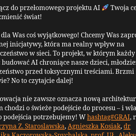
ącz do przełomowego projektu AI
Twoja ce
mienić świat!
dla Was coś wyjątkowego! Chcemy Was zapro
nej inicjatywy, która ma realny wpływ na
czeństwo w sieci. To projekt, w którym każd
budować AI chroniące nasze dzieci, młodzie
zeństwo przed toksycznymi treściami. Brzmi
ie? No to czytajcie dalej!
owacja nie zawsze oznacza nową architektur
 chodzi o świeże podejście do procesu – i wł
o podejścia potrzebujemy! W
hashtag#GRAI
,
rzyna Z. Staroslawska
,
Agnieszka Kosiak
,
dr
ka Kaczorowska-Spychalska, prof. UŁ
,
Aleks