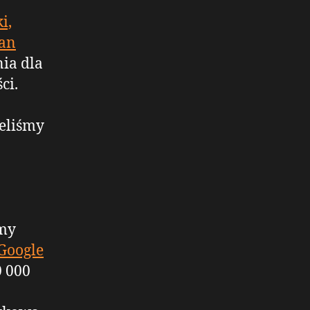
i,
ian
ia dla
ci.
ieliśmy
my
Google
0 000