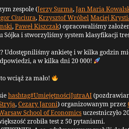
ym zespole (
Jerzy Surma
,
Jan Maria Kowalsk
Igor Ciuciura
,
Krzysztof Wróbel
Maciej Kryst
nski
,
Paweł Kiszczak
) opracowaliśmy założen
 Sójka i stworzyliśmy system klasyfikacji treś
 Udostępniliśmy ankietę i w kilka godzin m
dpowiedzi, a w kilka dni 20 000!
 to wciąż za mało!
sie
hashtag#UmiejętnościJutraAI
(pozdrawia
Stryja
,
Cezary Jaroni
) organizowanym przez
Warsaw School of Economics
uczestniczyło 2
większość zrobiła test z 50 pytaniami.