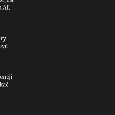
e jest
 AI,
óry
być
encji
ikać