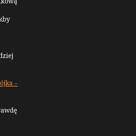
atkową
akby
dziej
ójka –
prawdę