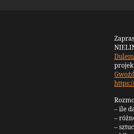
Zapra
NIELI
Dulem
projek
Gwoźd
https:
Rozm
– ile 
– różn
– sztu