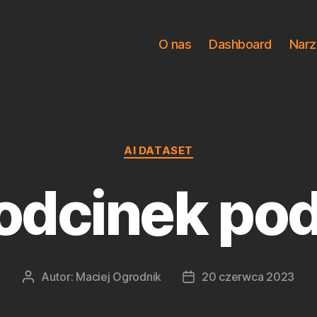
O nas
Dashboard
Narz
Kategorie
AI DATASET
odcinek pod
Autor:
Maciej Ogrodnik
20 czerwca 2023
Autor
Data
wpisu
wpisu