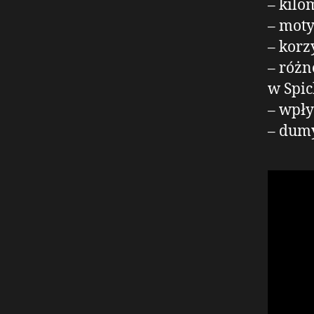
– kil
– moty
– korz
– różn
w Spic
– wpły
– dumy