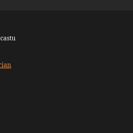
castu
rian