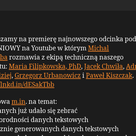
szamy na premierę najnowszego odcinka pod
NIOWY na Youtube w którym
Michal
ba
rozmawia z ekipą techniczną naszego
tu:
Maria Filipkowska, PhD
,
Jacek Chwiła
,
Ad
ziej
,
Grzegorz Urbanowicz
i
Paweł Kiszczak
.
//lnkd.in/dESakTbb
owa
m.in
. na temat:
danych już udało się zebrać
orodności danych tekstowych
cznie generowanych danych tekstowych