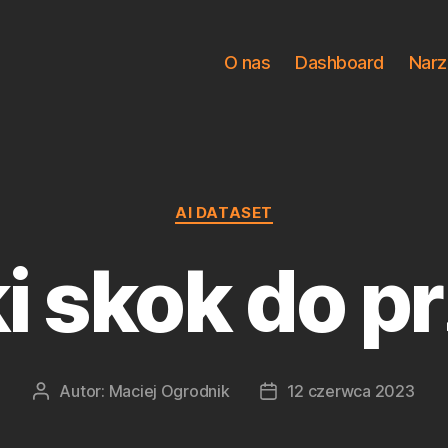
O nas
Dashboard
Narz
Kategorie
AI DATASET
i skok do p
Autor:
Maciej Ogrodnik
12 czerwca 2023
Autor
Data
wpisu
wpisu