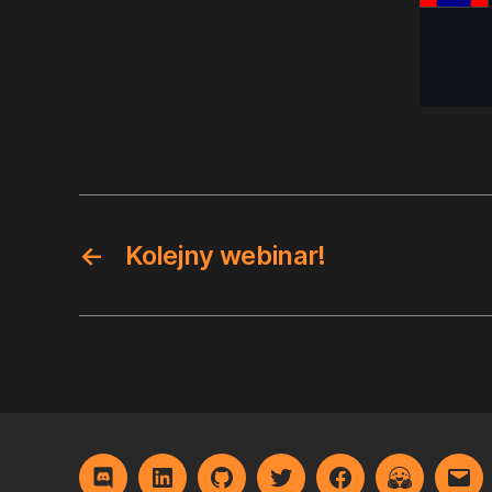
←
Kolejny webinar!
Discord
LinkedIn
GitHub
Twitter
Facebook
Hugging
E-