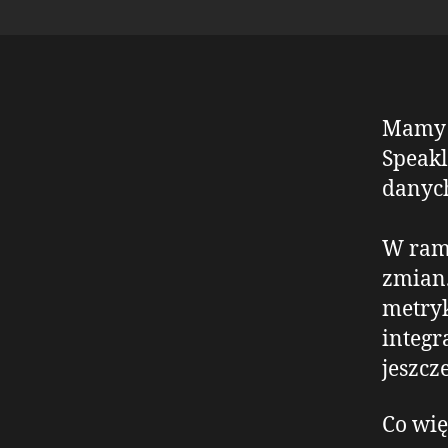
Mamy 
Speakl
danych
W rama
zmian.
metryk
integr
jeszcz
Co wię