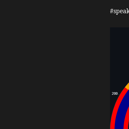
#speak