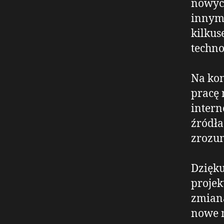
nowych
innymi
kilkus
techno
Na ko
pracę 
intern
źródła
zrozum
Dzięku
projek
zmiana
nowe m