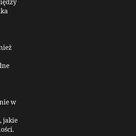
między
zka
nież
dne
nie w
 jakie
ości.