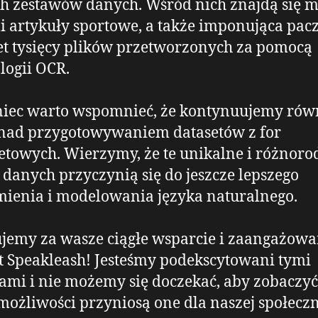
 zestawów danych. Wśród nich znajdą się 
 artykuły sportowe, a także imponująca pac
et tysięcy plików przetworzonych za pomocą
logii OCR.
niec warto wspomnieć, że kontynuujemy rów
nad przygotowywaniem datasetów z for
etowych. Wierzymy, że te unikalne i różnoro
 danych przyczynią się do jeszcze lepszego
ienia i modelowania języka naturalnego.
jemy za wasze ciągłe wsparcie i zaangażowa
t Speakleash! Jesteśmy podekscytowani tymi
mi i nie możemy się doczekać, aby zobaczyć,
ożliwości przyniosą one dla naszej społeczn