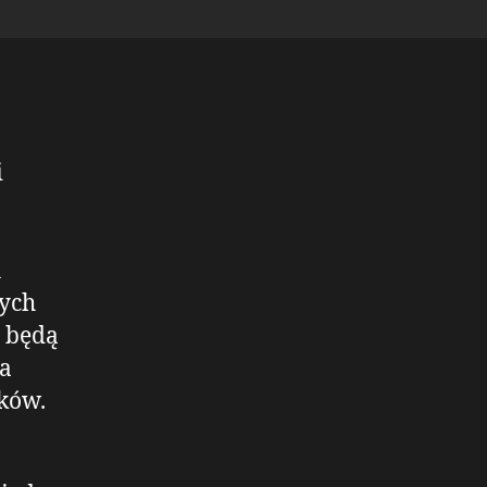
i
h
wych
z będą
na
ików.