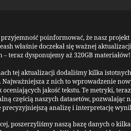
przyjemność poinformować, że nasz projekt
eash właśnie doczekał się ważnej aktualizacj
 – teraz dysponujemy aż 320GB materiałów!
ch tej aktualizacji dodaliśmy kilka istotnyc
 Najważniejsza z nich to wprowadzenie no
 oceniających jakość tekstu. Te metryki, tera
alną częścią naszych datasetów, pozwalając 
e precyzyjniejszą analizę i interpretację wyn
cej, poszerzyliśmy naszą bazę danych o kilka